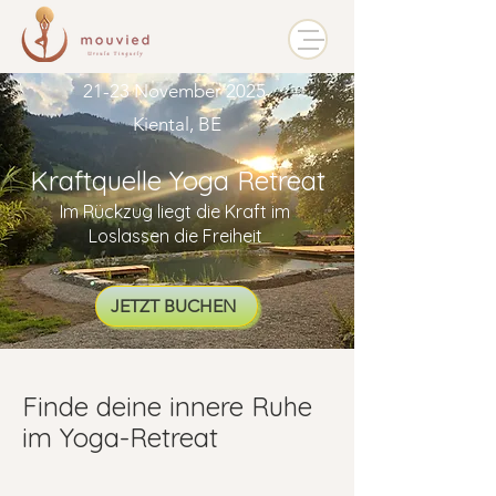
21-23 November 2025
Kiental, BE
Kraftquelle Yoga Retreat
Im Rückzug liegt die Kraft im
Loslassen die Freiheit
JETZT BUCHEN
Finde deine innere Ruhe
im Yoga-Retreat