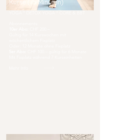
Kurse (75 Minuten)
YOGA ° DETOX YOGA ° CORE & BBT
Abonnements:
10er Abo:
CHF 200.–
Gültig für 14 Kurswochen mit
wöchentlichem Fixplatz
Oder: 12 Monate ohne Fixplatz
5er Abo:
CHF 100.– gültig für 6 Monate
Mit Fixplatz während 7 Kurseinheiten
Mehr Info