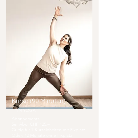
Kurse (90 Minuten)
°
YIN YOGA
Abonnements:
5er Abo: CHF 125.–
Gültig für 7 Kurseinheiten mit Fixplatz
Oder: 12 Monate ohne Fixplatz