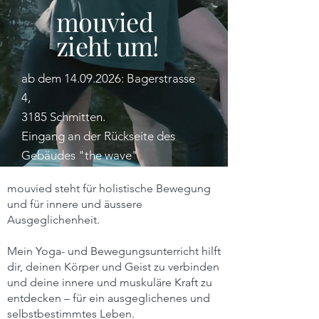
mouvied
zieht um!
ab dem
14.09.2026
: Bagerstrasse
4,
3185 Schmitten.
Eingang an der Rückseite des
Gebäudes "the wave"
mouvied steht für holistische Bewegung
Mitmachen
und für innere und äussere
Ausgeglichenheit.
Mein Yoga- und Bewegungsunterricht hilft
dir, deinen Körper und Geist zu verbinden
und deine innere und muskuläre Kraft zu
entdecken – für ein ausgeglichenes und
selbstbestimmtes Leben.