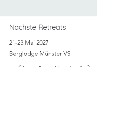
Nächste
Retreats
21-23 Mai 2027
Berglodge Münster VS
Infos zum Retreat folgen demnächst
13-15 November 2026
Kientalerhof BE
Infos zum Retreat