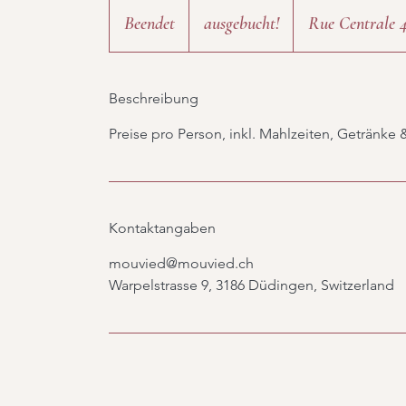
ausgebucht!
Beendet
B
ausgebucht!
Rue Centrale 
e
e
Beschreibung
n
d
Preise pro Person, inkl. Mahlzeiten, Getränke 
e
t
Kontaktangaben
mouvied@mouvied.ch
Warpelstrasse 9, 3186 Düdingen, Switzerland